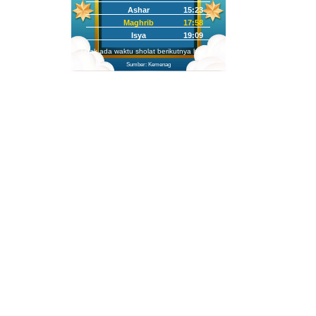
Ashar
15:23
Maghrib
17:58
Isya
19:09
Tidak ada waktu sholat berikutnya hari ini.
Sumber: Kemenag