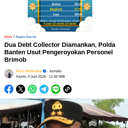
Ashar
15:22
Maghrib
17:58
Isya
19:09
Waktu sholat berikutnya dalam:
3 jam 12 menit 21 detik
Sumber: Kemenag
/
Home
Ragam Daerah
Dua Debt Collector Diamankan, Polda
Banten Usut Pengeroyokan Personel
Brimob
Reza Mahendra
- Jurnalis
Kamis, 4 Juni 2026
- 12:40 WIB