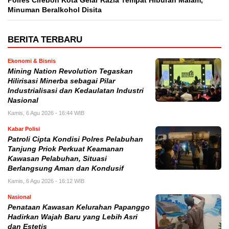
Polres Cirebon Kota Gelar Razia Tempat Hiburan Malam,
Minuman Beralkohol Disita
BERITA TERBARU
Ekonomi & Bisnis
Mining Nation Revolution Tegaskan
Hilirisasi Minerba sebagai Pilar
Industrialisasi dan Kedaulatan Industri
Nasional
Kamis, 6 Agu 2026 - 16:44 WIB
Kabar Polisi
Patroli Cipta Kondisi Polres Pelabuhan
Tanjung Priok Perkuat Keamanan
Kawasan Pelabuhan, Situasi
Berlangsung Aman dan Kondusif
Kamis, 6 Agu 2026 - 16:12 WIB
Nasional
Penataan Kawasan Kelurahan Papanggo
Hadirkan Wajah Baru yang Lebih Asri
dan Estetis