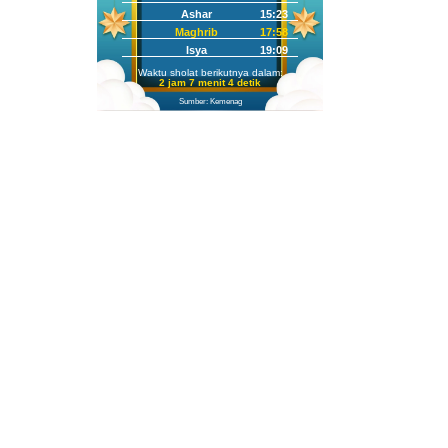
Ashar
15:23
Maghrib
17:58
Isya
19:09
Waktu sholat berikutnya dalam:
2 jam 7 menit 2 detik
Sumber: Kemenag