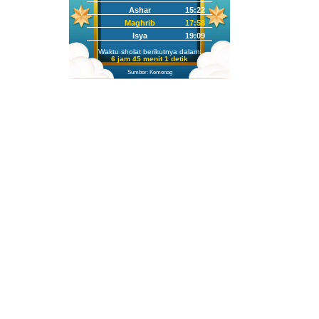
Ashar
15:22
Maghrib
17:58
Isya
19:09
Waktu sholat berikutnya dalam:
6 jam 45 menit 0 detik
Sumber: Kemenag