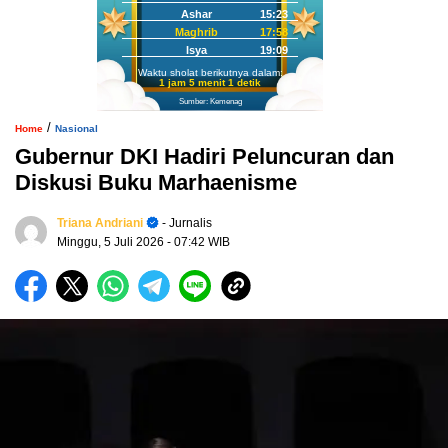
Ashar
15:23
Maghrib
17:58
Isya
19:09
Waktu sholat berikutnya dalam:
1 jam 5 menit 0 detik
Sumber: Kemenag
/
Home
Nasional
Gubernur DKI Hadiri Peluncuran dan
Diskusi Buku Marhaenisme
Triana Andriani
- Jurnalis
Minggu, 5 Juli 2026
- 07:42 WIB