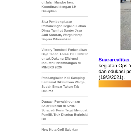
di Jalan Mandor Iren,
Koordinasi dengan LH
Disiapkan
Sisa Pembongkaran
Pemancingan Ilegal di Lahan
Dinas Tamhut Sunter Jaya
Jadi Sorotan, Warga Harap
Segera Dibersihkan
Victory Trembesi Perkenalkan
Baja Tahan Abrasi DILLINGER
untuk Dukung Efisiensi
Suararealitas
Industri Pertambangan di
kegiatan Ops Y
MINERS 2026
dan edukasi p
(19/3/2021).
Pendangkalan Kali Samping
Lantamal Dikeluhkan Warga,
Sudah Empat Tahun Tak
Dikuras
‎Dugaan Penyalahgunaan
Solar Subsidi di SPBU
Suradadi Purin Tegal Mencuat,
Pemilik Truk Disebut Berinisial
BD
New Kuta Golf Salurkan