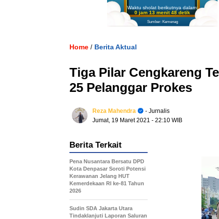
Waktu sholat berikutnya dalam:
0 jam 13 menit 47 detik
Sumber: Kemenag
Home
Berita Aktual
/
Tiga Pilar Cengkareng Te
25 Pelanggar Prokes
Reza Mahendra
- Jurnalis
Jumat, 19 Maret 2021
- 22:10 WIB
Berita Terkait
Pena Nusantara Bersatu DPD
Kota Denpasar Soroti Potensi
Kerawanan Jelang HUT
Kemerdekaan RI ke-81 Tahun
2026
Sudin SDA Jakarta Utara
Tindaklanjuti Laporan Saluran