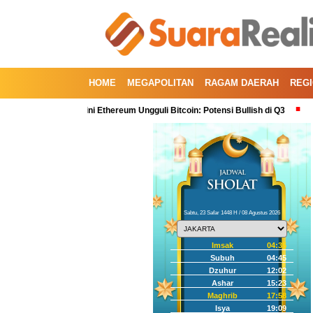
HOME
MEGAPOLITAN
RAGAM DAERAH
REG
tal Kedua, Kini Ethereum Ungguli Bitcoin: Potensi Bullish di Q3
Koreksi I
Sabtu, 23 Safar 1448 H / 08 Agustus 2026
Imsak
04:35
Subuh
04:45
Dzuhur
12:02
Ashar
15:23
Maghrib
17:58
Isya
19:09