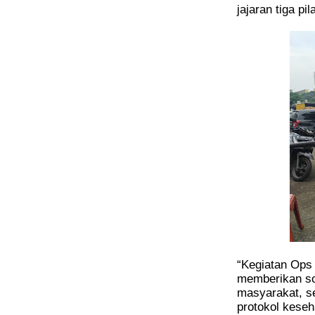
jajaran tiga pi
“Kegiatan Ops 
memberikan so
masyarakat, se
protokol kese