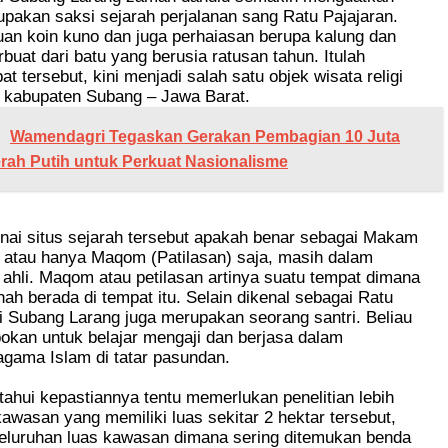
upakan saksi sejarah perjalanan sang Ratu Pajajaran.
an koin kuno dan juga perhaiasan berupa kalung dan
rbuat dari batu yang berusia ratusan tahun. Itulah
t tersebut, kini menjadi salah satu objek wisata religi
i kabupaten Subang – Jawa Barat.
Wamendagri Tegaskan Gerakan Pembagian 10 Juta
rah Putih untuk Perkuat Nasionalisme
ai situs sejarah tersebut apakah benar sebagai Makam
n atau hanya Maqom (Patilasan) saja, masih dalam
a ahli. Maqom atau petilasan artinya suatu tempat dimana
ah berada di tempat itu. Selain dikenal sebagai Ratu
i Subang Larang juga merupakan seorang santri. Beliau
okan untuk belajar mengaji dan berjasa dalam
gama Islam di tatar pasundan.
ahui kepastiannya tentu memerlukan penelitian lebih
 kawasan yang memiliki luas sekitar 2 hektar tersebut,
seluruhan luas kawasan dimana sering ditemukan benda