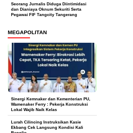
Seorang Jurnalis Diduga Diintimidasi
dan Dianiaya Oknum Sekuriti Serta
Pegawai FIF Tangcity Tangerang
MEGAPOLITAN
Sinergi Kemnaker dan Kementerian PU,
Wamenaker Ferry : Pekerja Konstruksi
Lokal Wajib Naik Kelas
Lurah Cilincing Instruksikan Kasie
Ekbang Cek Langsung Kondisi Kali
Banglio