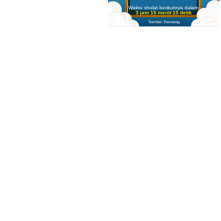
Waktu sholat berikutnya dalam:
3 jam 15 menit 14 detik
Sumber: Kemenag