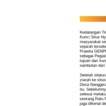
Kedatangan Ti
Kunci Situs Ny
masyarakat se
sejarah terse
Prawita GENPP
sebagai Pegia
tujuan dari ku
sambutan dari
Setelah silatu
ziarah ke situ
Desa Nanggera
itu. Sebelumny
selesai melaku
seorang Ratu P
juga dikenal d