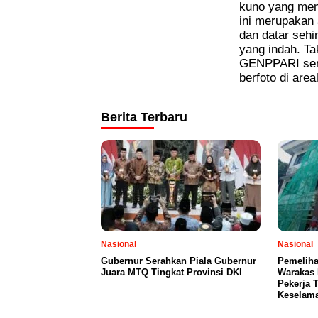
kuno yang memi
ini merupakan 
dan datar se
yang indah. Ta
GENPPARI sem
berfoto di are
Berita Terbaru
Nasional
Nasional
Gubernur Serahkan Piala Gubernur
Pemeliha
Juara MTQ Tingkat Provinsi DKI
Warakas 
Pekerja 
Keselama