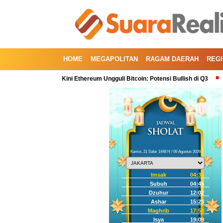
HOME
MEGAPOLITAN
RAGAM DAERAH
REG
artal Kedua, Kini Ethereum Ungguli Bitcoin: Potensi Bullish di Q3
Koreksi
Kamis, 21 Safar 1448 H / 06 Agustus 2026
Imsak
04:35
Subuh
04:45
Dzuhur
12:02
Ashar
15:23
Maghrib
17:58
Isya
19:09