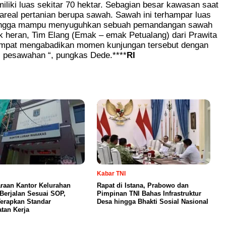
liki luas sekitar 70 hektar. Sebagian besar kawasan saat
areal pertanian berupa sawah. Sawah ini terhampar luas
hingga mampu menyuguhkan sebuah pemandangan sawah
k heran, Tim Elang (Emak – emak Petualang) dari Prawita
pat mengabadikan momen kunjungan tersebut dengan
al pesawahan “, pungkas Dede.****
RI
Kabar TNI
raan Kantor Kelurahan
Rapat di Istana, Prabowo dan
Berjalan Sesuai SOP,
Pimpinan TNI Bahas Infrastruktur
Terapkan Standar
Desa hingga Bhakti Sosial Nasional
tan Kerja