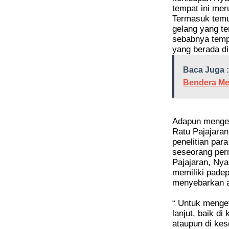
tempat ini mer
Termasuk temu
gelang yang te
sebabnya tempa
yang berada d
Baca Juga :
Bendera Me
Adapun mengen
Ratu Pajajara
penelitian par
seseorang pern
Pajajaran, Nya
memiliki padep
menyebarkan a
“ Untuk menget
lanjut, baik di
ataupun di ke