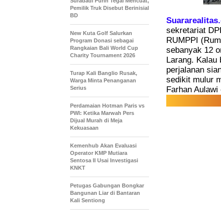
Suradadi Purin Tegal Mencuat,
Pemilik Truk Disebut Berinisial
BD
Suararealitas
sekretariat D
New Kuta Golf Salurkan
RUMPPI (Rumah
Program Donasi sebagai
Rangkaian Bali World Cup
sebanyak 12 or
Charity Tournament 2026
Larang. Kalau 
perjalanan sia
Turap Kali Banglio Rusak,
sedikit mulur
Warga Minta Penanganan
Serius
Farhan Aulawi 
Perdamaian Hotman Paris vs
PWI: Ketika Marwah Pers
Dijual Murah di Meja
Kekuasaan
Kemenhub Akan Evaluasi
Operator KMP Mutiara
Sentosa II Usai Investigasi
KNKT
Petugas Gabungan Bongkar
Bangunan Liar di Bantaran
Kali Sentiong