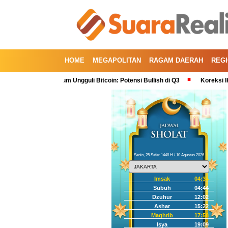
HOME
MEGAPOLITAN
RAGAM DAERAH
REG
a, Kini Ethereum Ungguli Bitcoin: Potensi Bullish di Q3
Koreksi IHSG Ala
Senin, 25 Safar 1448 H / 10 Agustus 2026
Imsak
04:34
Subuh
04:44
Dzuhur
12:02
Ashar
15:22
Maghrib
17:58
Isya
19:09