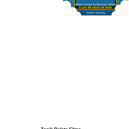
Waktu sholat berikutnya dalam:
6 jam 48 menit 43 detik
Sumber: Kemenag