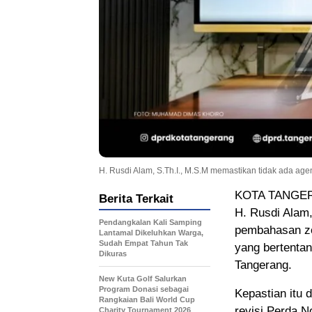
H. Rusdi Alam, S.Th.I., M.S.M memastikan tidak ada age
KOTA TANGERA
Berita Terkait
H. Rusdi Alam
Pendangkalan Kali Samping
pembahasan zon
Lantamal Dikeluhkan Warga,
Sudah Empat Tahun Tak
yang bertentan
Dikuras
Tangerang.
New Kuta Golf Salurkan
Program Donasi sebagai
Kepastian itu 
Rangkaian Bali World Cup
revisi Perda 
Charity Tournament 2026