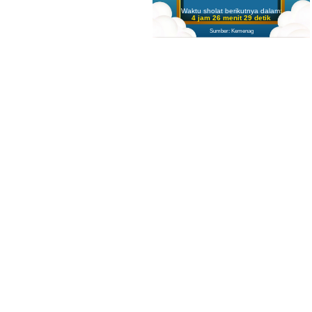
Waktu sholat berikutnya dalam:
4 jam 26 menit 27 detik
Sumber: Kemenag