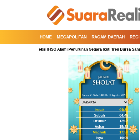
HOME
MEGAPOLITAN
RAGAM DAERAH
REG
Koreksi IHSG Alami Penurunan Gegara Ikuti Tren Bursa Saham Global
Kamis, 21 Safar 1448 H / 06 Agustus 2026
Imsak
04:35
Subuh
04:45
Dzuhur
12:02
Ashar
15:23
Maghrib
17:58
Isya
19:09