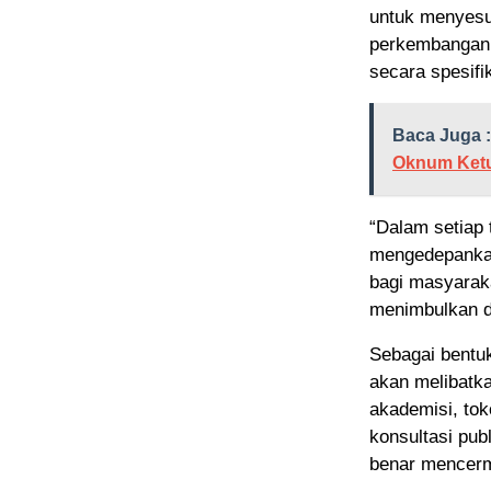
untuk menyesu
perkembangan a
secara spesifi
Baca Juga :
Oknum Ket
“Dalam setiap
mengedepankan
bagi masyarak
menimbulkan da
Sebagai bentu
akan melibatka
akademisi, to
konsultasi pub
benar mencerm