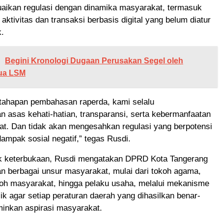
aikan regulasi dengan dinamika masyarakat, termasuk
ktivitas dan transaksi berbasis digital yang belum diatur
k.
Begini Kronologi Dugaan Perusakan Segel oleh
ua LSM
 tahapan pembahasan raperda, kami selalu
 asas kehati-hatian, transparansi, serta kebermanfaatan
at. Dan tidak akan mengesahkan regulasi yang berpotensi
mpak sosial negatif,” tegas Rusdi.
k keterbukaan, Rusdi mengatakan DPRD Kota Tangerang
n berbagai unsur masyarakat, mulai dari tokoh agama,
koh masyarakat, hingga pelaku usaha, melalui mekanisme
lik agar setiap peraturan daerah yang dihasilkan benar-
inkan aspirasi masyarakat.