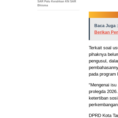
SAR Palu Kerahkan KN SAR
Bhisma
Baca Juga :
Berikan Pe
Terkait soal us
pihaknya belum
pengusul, dala
pembahasannya
pada program l
“Mengenai isu 
prolegda 2026
ketertiban sos
perkembangan 
DPRD Kota Ta