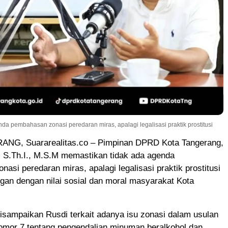
nda pembahasan zonasi peredaran miras, apalagi legalisasi praktik prostitusi
NG, Suararealitas.co – Pimpinan DPRD Kota Tangerang,
, S.Th.I., M.S.M memastikan tidak ada agenda
asi peredaran miras, apalagi legalisasi praktik prostitusi
gan dengan nilai sosial dan moral masyarakat Kota
disampaikan Rusdi terkait adanya isu zonasi dalam usulan
Nomor 7 tentang pengendalian minuman beralkohol dan