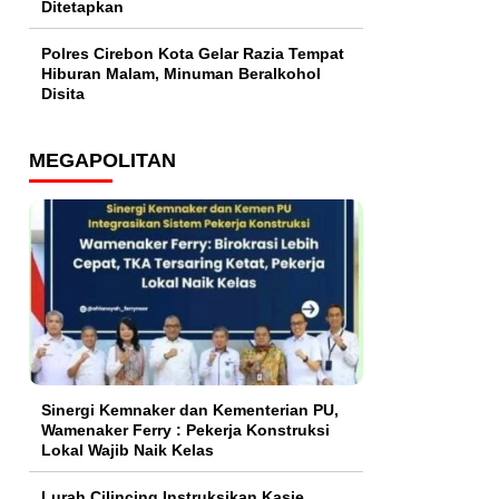
Ditetapkan
Polres Cirebon Kota Gelar Razia Tempat
Hiburan Malam, Minuman Beralkohol
Disita
MEGAPOLITAN
Sinergi Kemnaker dan Kementerian PU,
Wamenaker Ferry : Pekerja Konstruksi
Lokal Wajib Naik Kelas
Lurah Cilincing Instruksikan Kasie