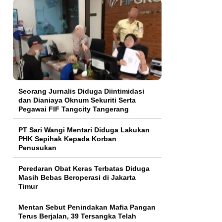
Seorang Jurnalis Diduga Diintimidasi
dan Dianiaya Oknum Sekuriti Serta
Pegawai FIF Tangcity Tangerang
PT Sari Wangi Mentari Diduga Lakukan
PHK Sepihak Kepada Korban
Penusukan
Peredaran Obat Keras Terbatas Diduga
Masih Bebas Beroperasi di Jakarta
Timur
Mentan Sebut Penindakan Mafia Pangan
Terus Berjalan, 39 Tersangka Telah