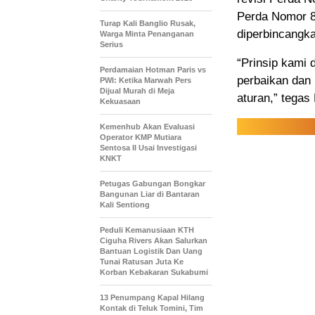
Perda Nomor 8 
Turap Kali Banglio Rusak,
diperbincangka
Warga Minta Penanganan
Serius
“Prinsip kami 
Perdamaian Hotman Paris vs
perbaikan dan
PWI: Ketika Marwah Pers
Dijual Murah di Meja
aturan,” tegas
Kekuasaan
Kemenhub Akan Evaluasi
Operator KMP Mutiara
Sentosa II Usai Investigasi
KNKT
Petugas Gabungan Bongkar
Bangunan Liar di Bantaran
Kali Sentiong
Peduli Kemanusiaan KTH
Ciguha Rivers Akan Salurkan
Bantuan Logistik Dan Uang
Tunai Ratusan Juta Ke
Korban Kebakaran Sukabumi
13 Penumpang Kapal Hilang
Kontak di Teluk Tomini, Tim