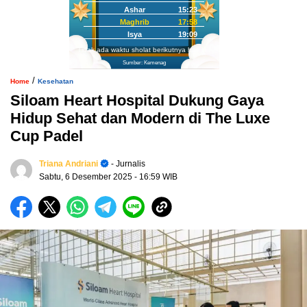
Ashar
15:23
Maghrib
17:58
Isya
19:09
Tidak ada waktu sholat berikutnya hari ini.
Sumber: Kemenag
/
Home
Kesehatan
Siloam Heart Hospital Dukung Gaya
Hidup Sehat dan Modern di The Luxe
Cup Padel
Triana Andriani
- Jurnalis
Sabtu, 6 Desember 2025
- 16:59 WIB