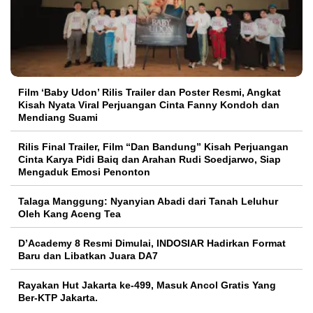
Film ‘Baby Udon’ Rilis Trailer dan Poster Resmi, Angkat
Kisah Nyata Viral Perjuangan Cinta Fanny Kondoh dan
Mendiang Suami
Rilis Final Trailer, Film “Dan Bandung” Kisah Perjuangan
Cinta Karya Pidi Baiq dan Arahan Rudi Soedjarwo, Siap
Mengaduk Emosi Penonton
Talaga Manggung: Nyanyian Abadi dari Tanah Leluhur
Oleh Kang Aceng Tea
D’Academy 8 Resmi Dimulai, INDOSIAR Hadirkan Format
Baru dan Libatkan Juara DA7
Rayakan Hut Jakarta ke-499, Masuk Ancol Gratis Yang
Ber-KTP Jakarta.