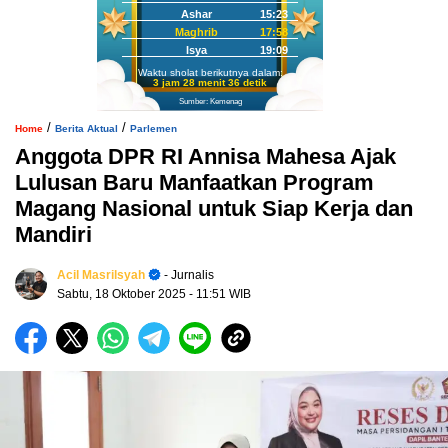
Ashar
15:23
Maghrib
17:58
Isya
19:09
Waktu sholat berikutnya dalam:
3 jam 28 menit 35 detik
Sumber: Kemenag
/
/
Home
Berita Aktual
Parlemen
Anggota DPR RI Annisa Mahesa Ajak
Lulusan Baru Manfaatkan Program
Magang Nasional untuk Siap Kerja dan
Mandiri
Acil Masrilsyah
- Jurnalis
Sabtu, 18 Oktober 2025
- 11:51 WIB