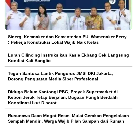
Sinergi Kemnaker dan Kementerian PU, Wamenaker Ferry
: Pekerja Konstruksi Lokal Wajib Naik Kelas
Lurah Cilincing Instruksikan Kasie Ekbang Cek Langsung
Kondisi Kali Banglio
Teguh Santosa Lantik Pengurus JMSI DKI Jakarta,
Dorong Penguatan Media Siber Profesional
Diduga Belum Kantongi PBG, Proyek Supermarket di
Kebon Jeruk Tetap Berjalan, Dugaan Pungli Berdalih
Koordinasi Ikut Disorot
Rusunawa Daan Mogot Resmi Mulai Gerakan Pengelolaan
Sampah Mandiri, Warga Wajib Pilah Sampah dari Rumah