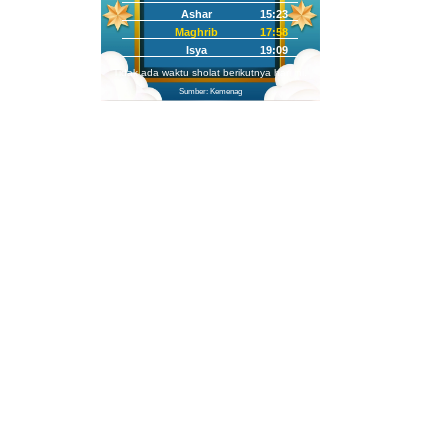
Ashar
15:23
Maghrib
17:58
Isya
19:09
Tidak ada waktu sholat berikutnya hari ini.
Sumber: Kemenag