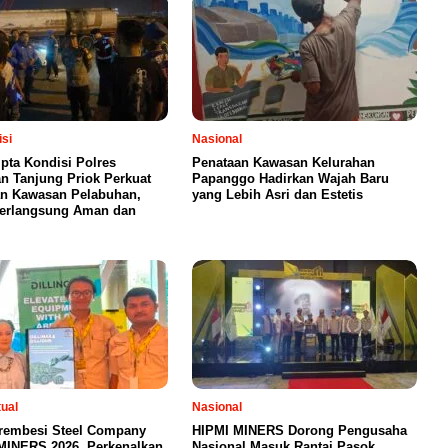
isi
Nasional
ipta Kondisi Polres
Penataan Kawasan Kelurahan
n Tanjung Priok Perkuat
Papanggo Hadirkan Wajah Baru
n Kawasan Pelabuhan,
yang Lebih Asri dan Estetis
Berlangsung Aman dan
tual
Nasional
Trembesi Steel Company
HIPMI MINERS Dorong Pengusaha
 MINERS 2026, Perkenalkan
Nasional Masuk Rantai Pasok