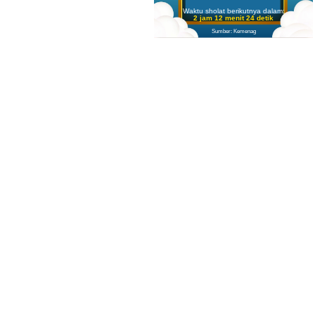
Waktu sholat berikutnya dalam:
2 jam 12 menit 22 detik
Sumber: Kemenag