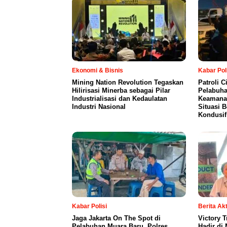
Ekonomi & Bisnis
Kabar Pol
Mining Nation Revolution Tegaskan
Patroli C
Hilirisasi Minerba sebagai Pilar
Pelabuha
Industrialisasi dan Kedaulatan
Keamana
Industri Nasional
Situasi 
Kondusif
Kabar Polisi
Berita Ak
Jaga Jakarta On The Spot di
Victory 
Pelabuhan Muara Baru, Polres
Hadir di