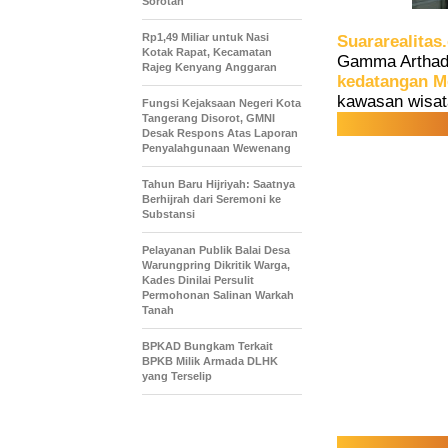
Sorotan
Rp1,49 Miliar untuk Nasi
Suararealitas
Kotak Rapat, Kecamatan
Gamma Arthadi
Rajeg Kenyang Anggaran
kedatangan Me
kawasan wisat
Fungsi Kejaksaan Negeri Kota
Tangerang Disorot, GMNI
Desak Respons Atas Laporan
Penyalahgunaan Wewenang
Tahun Baru Hijriyah: Saatnya
Berhijrah dari Seremoni ke
Substansi
Pelayanan Publik Balai Desa
Warungpring Dikritik Warga,
Kades Dinilai Persulit
Permohonan Salinan Warkah
Tanah
BPKAD Bungkam Terkait
BPKB Milik Armada DLHK
yang Terselip