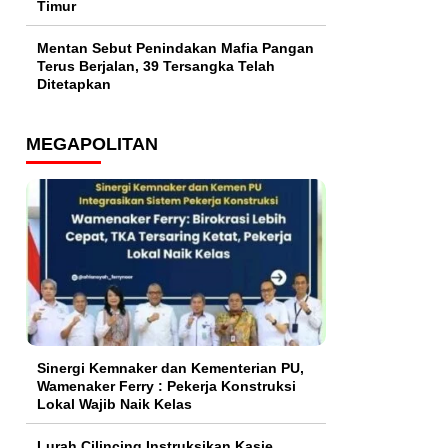
Timur
Mentan Sebut Penindakan Mafia Pangan
Terus Berjalan, 39 Tersangka Telah
Ditetapkan
MEGAPOLITAN
Sinergi Kemnaker dan Kementerian PU,
Wamenaker Ferry : Pekerja Konstruksi
Lokal Wajib Naik Kelas
Lurah Cilincing Instruksikan Kasie