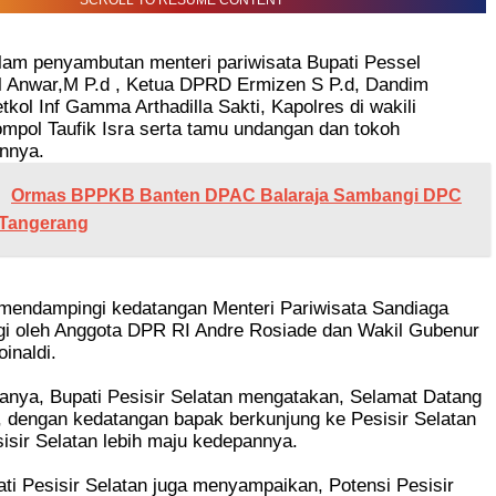
SCROLL TO RESUME CONTENT
lam penyambutan menteri pariwisata Bupati Pessel
 Anwar,M P.d , Ketua DPRD Ermizen S P.d, Dandim
tkol Inf Gamma Arthadilla Sakti, Kapolres di wakili
mpol Taufik Isra serta tamu undangan dan tokoh
innya.
Ormas BPPKB Banten DPAC Balaraja Sambangi DPC
Tangerang
mendampingi kedatangan Menteri Pariwisata Sandiaga
gi oleh Anggota DPR RI Andre Rosiade dan Wakil Gubenur
inaldi.
nya, Bupati Pesisir Selatan mengatakan, Selamat Datang
, dengan kedatangan bapak berkunjung ke Pesisir Selatan
isir Selatan lebih maju kedepannya.
pati Pesisir Selatan juga menyampaikan, Potensi Pesisir