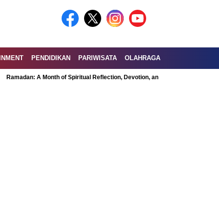
INMENT
PENDIDIKAN
PARIWISATA
OLAHRAGA
: A Month of Spiritual Reflection, Devotion, and Charity
Exploring the N