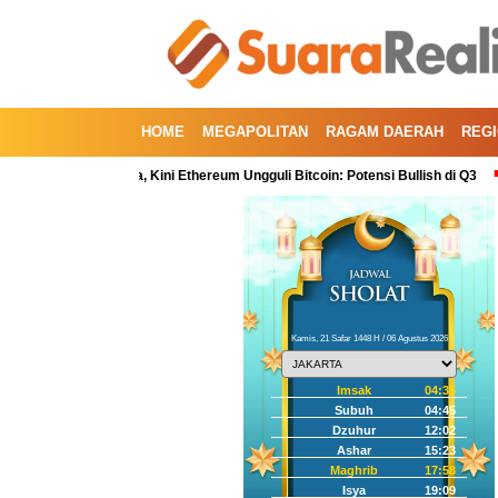
HOME
MEGAPOLITAN
RAGAM DAERAH
REG
Kuartal Kedua, Kini Ethereum Ungguli Bitcoin: Potensi Bullish di Q3
Korek
Kamis, 21 Safar 1448 H / 06 Agustus 2026
Imsak
04:35
Subuh
04:45
Dzuhur
12:02
Ashar
15:23
Maghrib
17:58
Isya
19:09