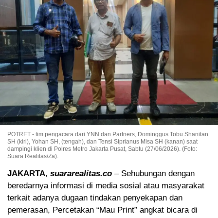
POTRET - tim pengacara dari YNN dan Partners, Dominggus Tobu Shanitan
SH (kiri), Yohan SH, (tengah), dan Tensi Siprianus Misa SH (kanan) saat
dampingi klien di Polres Metro Jakarta Pusat, Sabtu (27/06/2026). (Foto:
Suara Realitas/Za).
JAKARTA
,
suararealitas.co
– Sehubungan dengan
beredarnya informasi di media sosial atau masyarakat
terkait adanya dugaan tindakan penyekapan dan
pemerasan, Percetakan “Mau Print” angkat bicara di