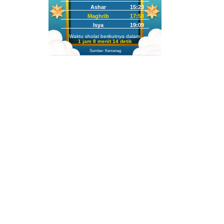
Ashar
15:23
Maghrib
17:58
Isya
19:09
Waktu sholat berikutnya dalam:
1 jam 8 menit 13 detik
Sumber: Kemenag