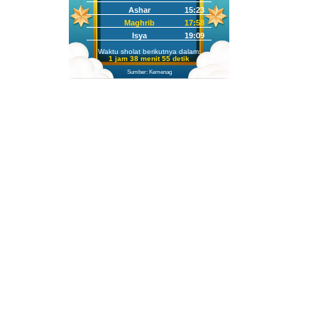
Ashar
15:23
Maghrib
17:58
Isya
19:09
Waktu sholat berikutnya dalam:
1 jam 38 menit 53 detik
Sumber: Kemenag