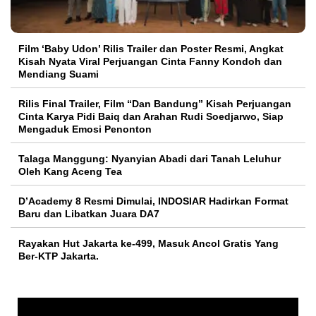
Film ‘Baby Udon’ Rilis Trailer dan Poster Resmi, Angkat
Kisah Nyata Viral Perjuangan Cinta Fanny Kondoh dan
Mendiang Suami
Rilis Final Trailer, Film “Dan Bandung” Kisah Perjuangan
Cinta Karya Pidi Baiq dan Arahan Rudi Soedjarwo, Siap
Mengaduk Emosi Penonton
Talaga Manggung: Nyanyian Abadi dari Tanah Leluhur
Oleh Kang Aceng Tea
D’Academy 8 Resmi Dimulai, INDOSIAR Hadirkan Format
Baru dan Libatkan Juara DA7
Rayakan Hut Jakarta ke-499, Masuk Ancol Gratis Yang
Ber-KTP Jakarta.