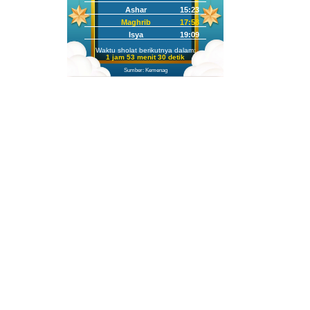
Ashar
15:23
Maghrib
17:58
Isya
19:09
Waktu sholat berikutnya dalam:
1 jam 53 menit 29 detik
Sumber: Kemenag