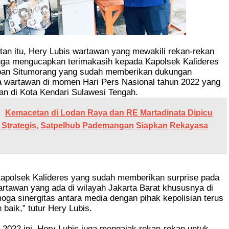
an itu, Hery Lubis wartawan yang mewakili rekan-rekan
juga mengucapkan terimakasih kepada Kapolsek Kalideres
an Situmorang yang sudah memberikan dukungan
 wartawan di momen Hari Pers Nasional tahun 2022 yang
an di Kota Kendari Sulawesi Tengah.
Kemacetan di Lodan Raya dan RE Martadinata Dipicu
 Strategis, Satpelhub Pademangan Siapkan Rekayasa
Kapolsek Kalideres yang sudah memberikan surprise pada
rtawan yang ada di wilayah Jakarta Barat khususnya di
oga sinergitas antara media dengan pihak kepolisian terus
 baik,” tutur Hery Lubis.
022 ini, Hery Lubis juga mengajak rekan-rekan untuk