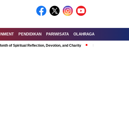
INMENT
PENDIDIKAN
PARIWISATA
OLAHRAGA
itual Reflection, Devotion, and Charity
Exploring the Nutritional Benefi