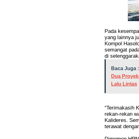
Pada kesempat
yang lainnya 
Kompol Hasolo
semangat pada
di selenggarak
Baca Juga :
Dua Proyek
Lalu Lintas
“Terimakasih 
rekan-rekan wa
Kalideres. Sem
terawat dengan
Dimomen HPN 2