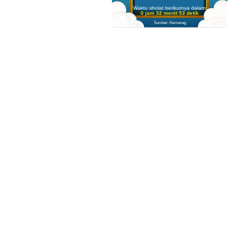
Waktu sholat berikutnya dalam:
0 jam 32 menit 52 detik
Sumber: Kemenag