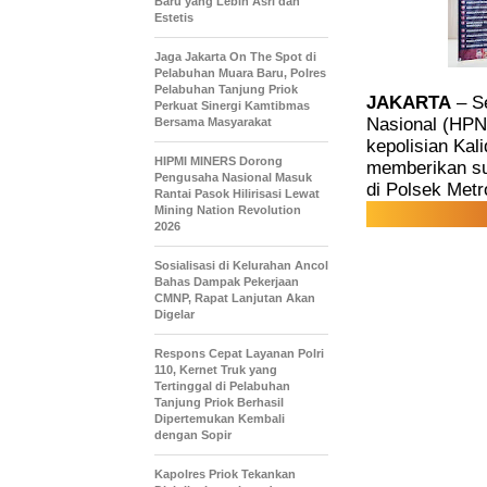
Baru yang Lebih Asri dan
Estetis
Jaga Jakarta On The Spot di
Pelabuhan Muara Baru, Polres
Pelabuhan Tanjung Priok
JAKARTA
– Se
Perkuat Sinergi Kamtibmas
Nasional (HPN)
Bersama Masyarakat
kepolisian Kal
HIPMI MINERS Dorong
memberikan su
Pengusaha Nasional Masuk
di Polsek Metr
Rantai Pasok Hilirisasi Lewat
Mining Nation Revolution
2026
Sosialisasi di Kelurahan Ancol
Bahas Dampak Pekerjaan
CMNP, Rapat Lanjutan Akan
Digelar
Respons Cepat Layanan Polri
110, Kernet Truk yang
Tertinggal di Pelabuhan
Tanjung Priok Berhasil
Dipertemukan Kembali
dengan Sopir
Kapolres Priok Tekankan