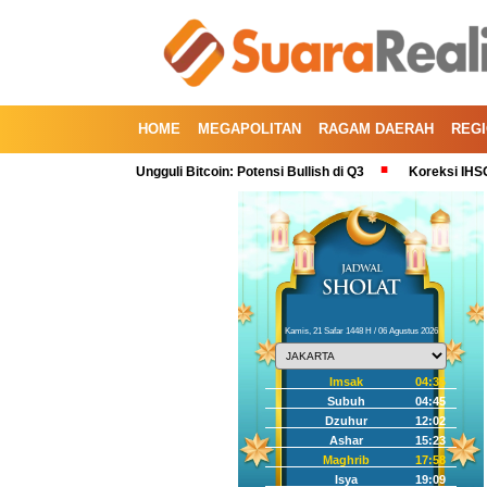
HOME
MEGAPOLITAN
RAGAM DAERAH
REG
ni Ethereum Ungguli Bitcoin: Potensi Bullish di Q3
Koreksi IHSG Alami Pe
Kamis, 21 Safar 1448 H / 06 Agustus 2026
Imsak
04:35
Subuh
04:45
Dzuhur
12:02
Ashar
15:23
Maghrib
17:58
Isya
19:09