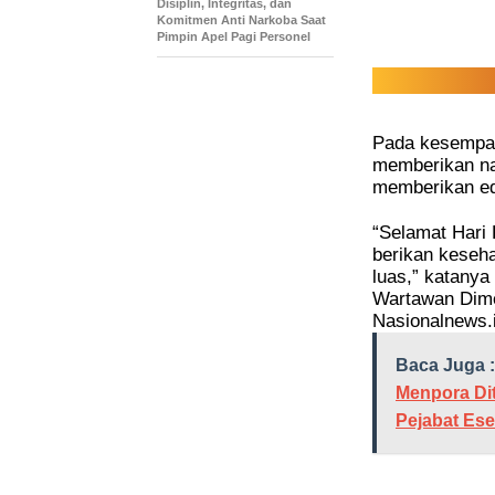
Disiplin, Integritas, dan
Komitmen Anti Narkoba Saat
Pimpin Apel Pagi Personel
Pada kesempat
memberikan na
memberikan ed
“Selamat Hari
berikan keseha
luas,” katanya
Wartawan Dime
Nasionalnews.i
Baca Juga :
Menpora Di
Pejabat Esel