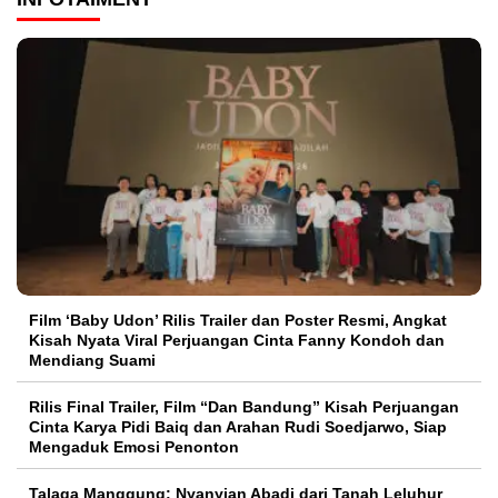
Film ‘Baby Udon’ Rilis Trailer dan Poster Resmi, Angkat
Kisah Nyata Viral Perjuangan Cinta Fanny Kondoh dan
Mendiang Suami
Rilis Final Trailer, Film “Dan Bandung” Kisah Perjuangan
Cinta Karya Pidi Baiq dan Arahan Rudi Soedjarwo, Siap
Mengaduk Emosi Penonton
Talaga Manggung: Nyanyian Abadi dari Tanah Leluhur