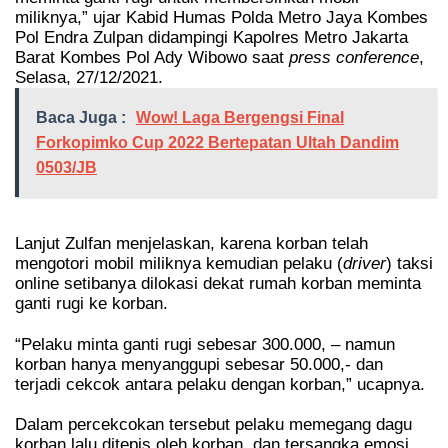
miliknya,” ujar Kabid Humas Polda Metro Jaya Kombes
Pol Endra Zulpan didampingi Kapolres Metro Jakarta
Barat Kombes Pol Ady Wibowo saat
press conference
,
Selasa, 27/12/2021.
Baca Juga :
Wow! Laga Bergengsi Final
Forkopimko Cup 2022 Bertepatan Ultah Dandim
0503/JB
Lanjut Zulfan menjelaskan, karena korban telah
mengotori mobil miliknya kemudian pelaku (
driver
) taksi
online setibanya dilokasi dekat rumah korban meminta
ganti rugi ke korban.
“Pelaku minta ganti rugi sebesar 300.000, – namun
korban hanya menyanggupi sebesar 50.000,- dan
terjadi cekcok antara pelaku dengan korban,” ucapnya.
Dalam percekcokan tersebut pelaku memegang dagu
korban lalu ditepis oleh korban, dan tersangka emosi