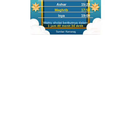
Ashar
15:23
Maghrib
17:58
Isya
19:09
Waktu sholat berikutnya dalam:
1 jam 40 menit 33 detik
Sumber: Kemenag