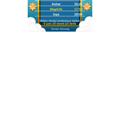
Ashar
15:23
Maghrib
17:58
Isya
19:09
Waktu sholat berikutnya dalam:
6 jam 19 menit 21 detik
Sumber: Kemenag