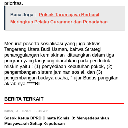
prioritas.
Baca Juga :
Polsek Tarumajaya Berhasil
Meringkus Pelaku Curanmor dan Penadahan
Menurut peserta sosialisasi yang juga aktivis
Tangerang Utara Budi Usman, bahwa Strategi
penanggulangan kemiskinan
dituangkan dalam tiga
program yang langsung diarahkan pada penduduk
miskin yaitu : (1) penyediaan kebutuhan pokok, (2)
pengembangan sistem jaminan sosial, dan (3)
pengembangan budaya usaha, ” ujar Budus panggilan
akrab nya.****
RI
BERITA TERKAIT
Kamis, 23 Juli 2026 - 12:44 WIB
Sosok Ketua DPRD Dimata Komisi 3: Mengedepankan
Musyawarah Setiap Keputusan