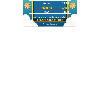
Ashar
15:23
Maghrib
17:58
Isya
19:09
Waktu sholat berikutnya dalam:
5 jam 5 menit 42 detik
Sumber: Kemenag