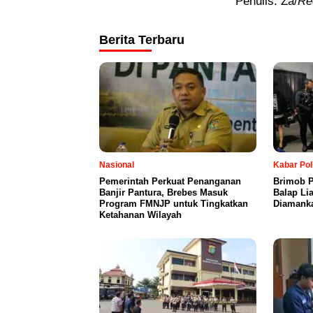
Penulis: Za/
Re
Berita Terbaru
Nasional
Kabar Pol
Pemerintah Perkuat Penanganan
Brimob P
Banjir Pantura, Brebes Masuk
Balap Li
Program FMNJP untuk Tingkatkan
Diamanka
Ketahanan Wilayah