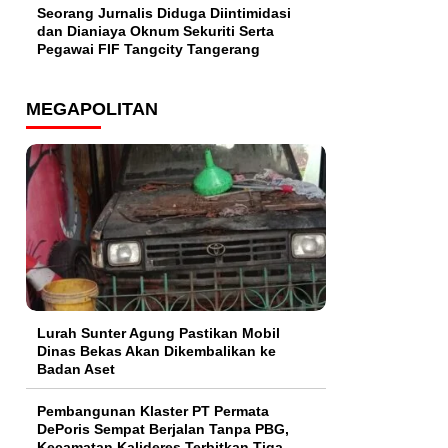
Seorang Jurnalis Diduga Diintimidasi
dan Dianiaya Oknum Sekuriti Serta
Pegawai FIF Tangcity Tangerang
MEGAPOLITAN
Lurah Sunter Agung Pastikan Mobil
Dinas Bekas Akan Dikembalikan ke
Badan Aset
Pembangunan Klaster PT Permata
DePoris Sempat Berjalan Tanpa PBG,
Kecamatan Kalideres Terbitkan Tiga