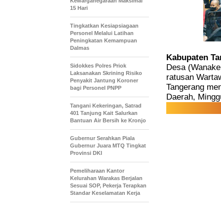
Kewarganegaraan Maksimal
15 Hari
Tingkatkan Kesiapsiagaan
Personel Melalui Latihan
Peningkatan Kemampuan
Dalmas
Kabupaten Ta
Sidokkes Polres Priok
Desa (Wanaker
Laksanakan Skrining Risiko
ratusan Warta
Penyakit Jantung Koroner
Tangerang menu
bagi Personel PNPP
Daerah, Minggu,
Tangani Kekeringan, Satrad
401 Tanjung Kait Salurkan
Bantuan Air Bersih ke Kronjo
Gubernur Serahkan Piala
Gubernur Juara MTQ Tingkat
Provinsi DKI
Pemeliharaan Kantor
Kelurahan Warakas Berjalan
Sesuai SOP, Pekerja Terapkan
Standar Keselamatan Kerja