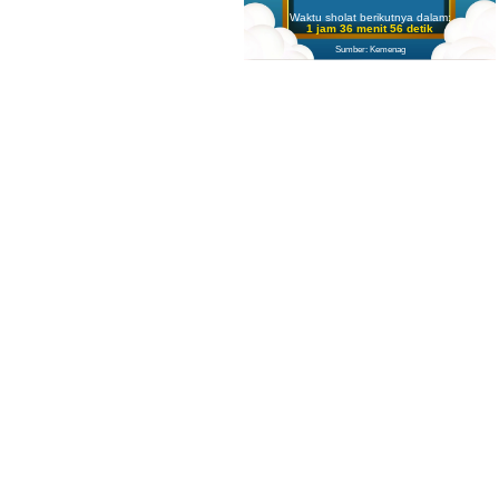
Waktu sholat berikutnya dalam:
1 jam 36 menit 54 detik
Sumber: Kemenag