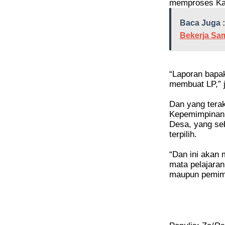
memproses Kad
Baca Juga :
Bekerja Sa
“Laporan bapa
membuat LP,” j
Dan yang terak
Kepemimpinan 
Desa, yang se
terpilih.
“Dan ini akan
mata pelajaran
maupun pemimp