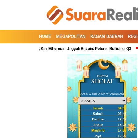
HOME
MEGAPOLITAN
RAGAM DAERAH
REG
uartal Kedua, Kini Ethereum Ungguli Bitcoin: Potensi Bullish di Q3
Koreks
Jum'at, 22 Safar 1448 H / 07 Agustus 2026
Imsak
04:35
Subuh
04:45
Dzuhur
12:02
Ashar
15:23
Maghrib
17:58
Isya
19:09