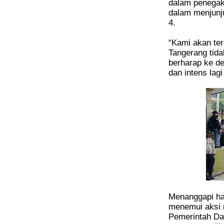
dalam penegaka
dalam menjunju
4.
“Kami akan te
Tangerang tida
berharap ke d
dan intens lagi
Menanggapi ha
menemui aksi
Pemerintah Da