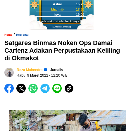
Ashar
15:23
Maghrib
17:58
Isya
19:09
Tidak ada waktu sholat berikutnya hari ini.
Sumber: Kemenag
/
Home
Regional
Satgares Binmas Noken Ops Damai
Cartenz Adakan Perpustakaan Keliling
di Okmakot
Reza Mahendra
- Jurnalis
Rabu, 9 Maret 2022
- 12:20 WIB