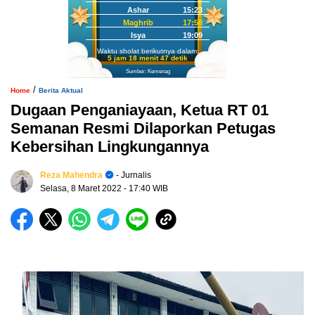
Ashar
15:23
Maghrib
17:58
Isya
19:09
Waktu sholat berikutnya dalam:
5 jam 18 menit 46 detik
Sumber: Kemenag
/
Home
Berita Aktual
Dugaan Penganiayaan, Ketua RT 01
Semanan Resmi Dilaporkan Petugas
Kebersihan Lingkungannya
Reza Mahendra
- Jurnalis
Selasa, 8 Maret 2022
- 17:40 WIB