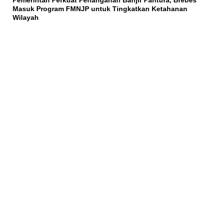
Pemerintah Perkuat Penanganan Banjir Pantura, Brebes
Masuk Program FMNJP untuk Tingkatkan Ketahanan
Wilayah