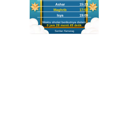
Ashar
15:23
Maghrib
17:58
Isya
19:09
Waktu sholat berikutnya dalam:
0 jam 28 menit 48 detik
Sumber: Kemenag