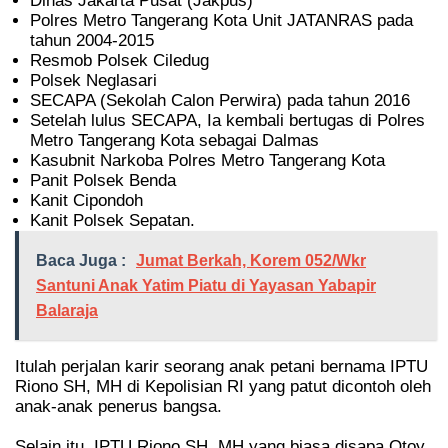
Dinas Jakarta Pusat (Jakpus)
Polres Metro Tangerang Kota Unit JATANRAS pada
tahun 2004-2015
Resmob Polsek Ciledug
Polsek Neglasari
SECAPA (Sekolah Calon Perwira) pada tahun 2016
Setelah lulus SECAPA, Ia kembali bertugas di Polres
Metro Tangerang Kota sebagai Dalmas
Kasubnit Narkoba Polres Metro Tangerang Kota
Panit Polsek Benda
Kanit Cipondoh
Kanit Polsek Sepatan.
Baca Juga :
Jumat Berkah, Korem 052/Wkr
Santuni Anak Yatim Piatu di Yayasan Yabapir
Balaraja
Itulah perjalan karir seorang anak petani bernama IPTU
Riono SH, MH di Kepolisian RI yang patut dicontoh oleh
anak-anak penerus bangsa.
Selain itu, IPTU Riono SH, MH yang biasa disapa Otoy