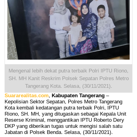
Mengenal lebih dekat putra terbaik Polri IPTU Riono,
SH. MH Kanit Reskrim Polsek Sepatan Polres Metro
Tangerang Kota. Selasa, (30/11/2021).
Suararealitas.com
,
Kabupaten Tangerang
–
Kepolisian Sektor Sepatan, Polres Metro Tangerang
Kota kembali kedatangan putra terbaik Polri, IPTU
Riono, SH. MH, yang ditugaskan sebagai Kepala Unit
Reserse Kriminal, menggantikan IPTU Roberto Dery
DKP yang diberikan tugas untuk mengisi salah satu
Jabatan di Polsek Benda. Selasa, (30/11/2021).