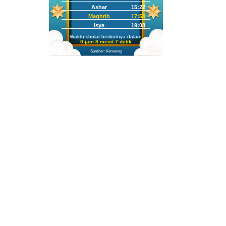
Ashar
15:22
Maghrib
17:58
Isya
19:08
Waktu sholat berikutnya dalam:
0 jam 8 menit 5 detik
Sumber: Kemenag