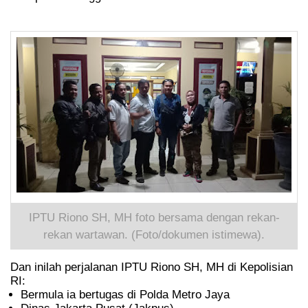
IPTU Riono SH, MH foto bersama dengan rekan-
rekan wartawan. (Foto/dokumen istimewa).
Dan inilah perjalanan IPTU Riono SH, MH di Kepolisian
RI:
Bermula ia bertugas di Polda Metro Jaya