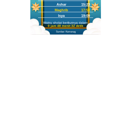
Ashar
15:23
Maghrib
17:58
Isya
19:09
Waktu sholat berikutnya dalam:
0 jam 48 menit 31 detik
Sumber: Kemenag