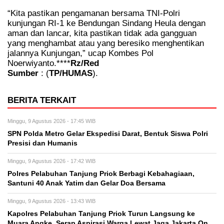
“Kita pastikan pengamanan bersama TNI-Polri
kunjungan RI-1 ke Bendungan Sindang Heula dengan
aman dan lancar, kita pastikan tidak ada gangguan
yang menghambat atau yang beresiko menghentikan
jalannya Kunjungan,” ucap Kombes Pol
Noerwiyanto.****
Rz/Red
Sumber
: (
TP/HUMAS
).
BERITA TERKAIT
Minggu, 9 Agustus 2026 - 17:45 WIB
SPN Polda Metro Gelar Ekspedisi Darat, Bentuk Siswa Polri
Presisi dan Humanis
Minggu, 9 Agustus 2026 - 17:42 WIB
Polres Pelabuhan Tanjung Priok Berbagi Kebahagiaan,
Santuni 40 Anak Yatim dan Gelar Doa Bersama
Minggu, 9 Agustus 2026 - 13:43 WIB
Kapolres Pelabuhan Tanjung Priok Turun Langsung ke
Muara Angke, Serap Aspirasi Warga Lewat Jaga Jakarta On