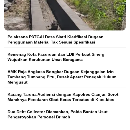
Pelaksana P3TGAI Desa Slatri Klarifikasi Dugaan
Penggunaan Material Tak Sesuai Spesifikasi
Kemenag Kota Pasuruan dan LDII Perkuat Sinergi
Wujudkan Kerukunan Umat Beragama
AMK Raja Angkasa Bongkar Dugaan Kejanggalan Izin
Tambang Tumpang Pitu, Desak Aparat Penegak Hukum
Mengusut
Karang Taruna Audiensi dengan Kapolres Cianjur, Soroti
Maraknya Peredaran Obat Keras Terbatas di Kios-kios
Dua Debt Collector Diamankan, Polda Banten Usut
Pengeroyokan Personel Brimob