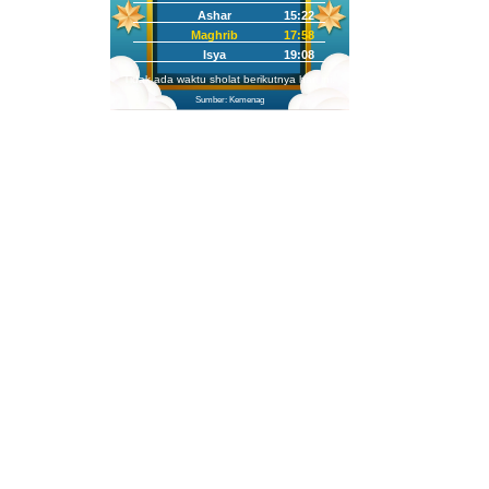
Ashar
15:22
Maghrib
17:58
Isya
19:08
Tidak ada waktu sholat berikutnya hari ini.
Sumber: Kemenag