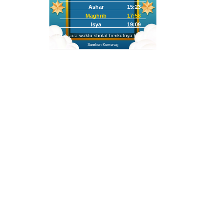
Ashar
15:23
Maghrib
17:58
Isya
19:09
Tidak ada waktu sholat berikutnya hari ini.
Sumber: Kemenag