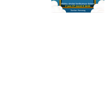
Waktu sholat berikutnya dalam:
2 jam 37 menit 5 detik
Sumber: Kemenag