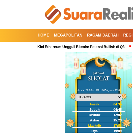
HOME
MEGAPOLITAN
RAGAM DAERAH
REG
rtal Kedua, Kini Ethereum Ungguli Bitcoin: Potensi Bullish di Q3
Koreksi 
Jum'at, 22 Safar 1448 H / 07 Agustus 2026
Imsak
04:35
Subuh
04:45
Dzuhur
12:02
Ashar
15:23
Maghrib
17:58
Isya
19:09