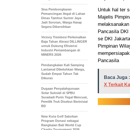
Untuk hal ter 
Sisa Pembongkaran
Pemancingan Ilegal di Lahan
Majelis Pimpi
Dinas Tamhut Sunter Jaya
Jadi Sorotan, Warga Harap
melaksanakan 
Segera Dibersihkan
Pancasila DKI
Victory Trembesi Perkenalkan
se DKI Jakarta
Baja Tahan Abrasi DILLINGER
Pimpinan Wila
untuk Dukung Efisiensi
Industri Pertambangan di
mempersiapak
MINERS 2026
Pancasila
Pendangkalan Kali Samping
Lantamal Dikeluhkan Warga,
Sudah Empat Tahun Tak
Baca Juga :
Dikuras
X Terkait 
‎Dugaan Penyalahgunaan
Solar Subsidi di SPBU
Suradadi Purin Tegal Mencuat,
Pemilik Truk Disebut Berinisial
BD
New Kuta Golf Salurkan
Program Donasi sebagai
Rangkaian Bali World Cup
Charity Tournament 2026