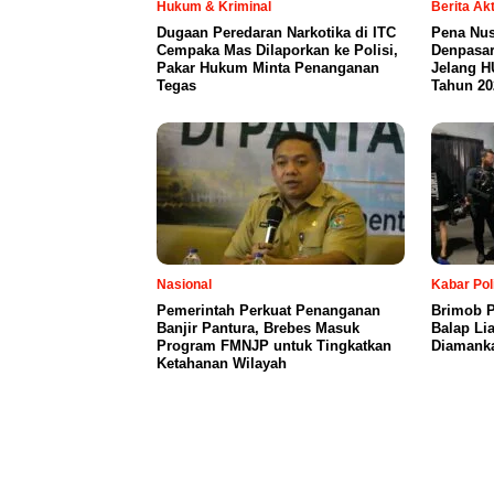
Hukum & Kriminal
Berita Ak
Dugaan Peredaran Narkotika di ITC
Pena Nus
Cempaka Mas Dilaporkan ke Polisi,
Denpasar
Pakar Hukum Minta Penanganan
Jelang H
Tegas
Tahun 20
Nasional
Kabar Pol
Pemerintah Perkuat Penanganan
Brimob P
Banjir Pantura, Brebes Masuk
Balap Li
Program FMNJP untuk Tingkatkan
Diamanka
Ketahanan Wilayah