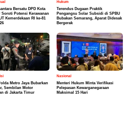
tual
Hukum
antara Bersatu DPD Kota
Terendus Dugaan Praktik
 Soroti Potensi Kerawanan
Pengangsu Solar Subsidi di SPBU
UT Kemerdekaan RI ke-81
Bubakan Semarang, Aparat Didesak
26
Bergerak
isi
Nasional
olda Metro Jaya Bubarkan
Menteri Hukum Minta Verifikasi
ar, Sembilan Motor
Pelepasan Kewarganegaraan
n di Jakarta Timur
Maksimal 15 Hari