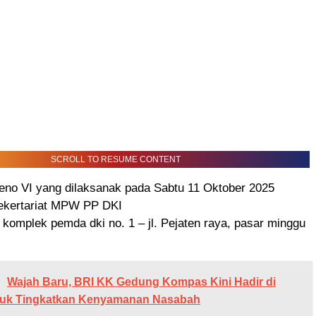
SCROLL TO RESUME CONTENT
leno VI yang dilaksanak pada Sabtu 11 Oktober 2025
sekertariat MPW PP DKI
 komplek pemda dki no. 1 – jl. Pejaten raya, pasar minggu
Wajah Baru, BRI KK Gedung Kompas Kini Hadir di
ntuk Tingkatkan Kenyamanan Nasabah