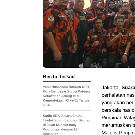
Berita Terkait
Jakarta,
Suara
Pena Nusantara Bersatu DPD
Kota Denpasar Soroti Potensi
perhelatan na
Kerawanan Jelang HUT
Kemerdekaan RI ke-81 Tahun
yang akan ber
2026
berskala nasio
Sudin SDA Jakarta Utara
Pimpinan Wila
Tindaklanjuti Laporan Saluran
merumuskan be
di Jalan Mandor Iren,
Koordinasi dengan LH
Majelis Pimpi
Disiapkan