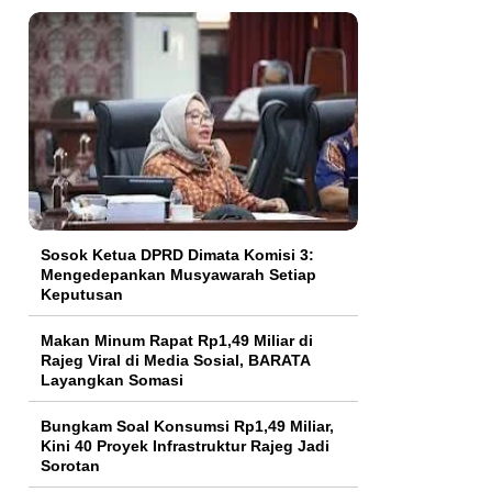
Sosok Ketua DPRD Dimata Komisi 3:
Mengedepankan Musyawarah Setiap
Keputusan
Makan Minum Rapat Rp1,49 Miliar di
Rajeg Viral di Media Sosial, BARATA
Layangkan Somasi
Bungkam Soal Konsumsi Rp1,49 Miliar,
Kini 40 Proyek Infrastruktur Rajeg Jadi
Sorotan