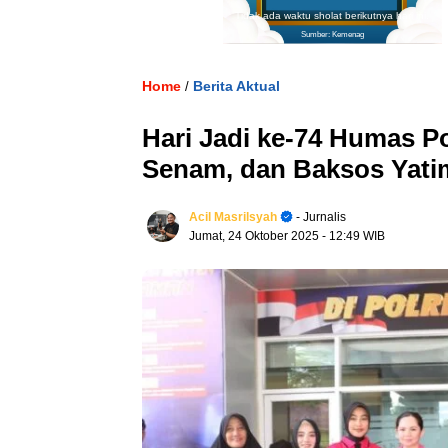
Tidak ada waktu sholat berikutnya hari ini.
Sumber: Kemenag
Home
Berita Aktual
/
Hari Jadi ke-74 Humas Po
Senam, dan Baksos Yati
Acil Masrilsyah
- Jurnalis
Jumat, 24 Oktober 2025
- 12:49 WIB