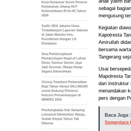
anak yatim bar
Kota Denpasar Soroti Potensi
Kerawanan Jelang HUT
sebagai bagian
Kemerdekaan RI ke-81 Tahun
mengusung tem
2026
Sudin SDA Jakarta Utara
Kegiatan diaw
Tindaklanjuti Laporan Saluran
Kapolresta Ta
di Jalan Mandor Iren,
Koordinasi dengan LH
Amirullah dida
Disiapkan
bersama wartaw
Sisa Pembongkaran
Tangerang seja
Pemancingan Ilegal di Lahan
Dinas Tamhut Sunter Jaya
Jadi Sorotan, Warga Harap
Usai bersepeda
Segera Dibersihkan
Mapolresta Ta
Victory Trembesi Perkenalkan
dari instrukt
Baja Tahan Abrasi DILLINGER
menandakan ke
untuk Dukung Efisiensi
Industri Pertambangan di
pers dengan P
MINERS 2026
Pendangkalan Kali Samping
Lantamal Dikeluhkan Warga,
Baca Juga :
Sudah Empat Tahun Tak
Sementara 
Dikuras