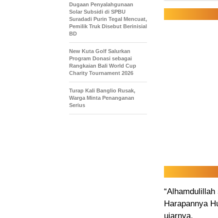
‎Dugaan Penyalahgunaan
Solar Subsidi di SPBU
Suradadi Purin Tegal Mencuat,
Pemilik Truk Disebut Berinisial
BD
New Kuta Golf Salurkan
Program Donasi sebagai
Rangkaian Bali World Cup
Charity Tournament 2026
Turap Kali Banglio Rusak,
Warga Minta Penanganan
Serius
“Alhamdulilla
Harapannya Hum
ujarnya.