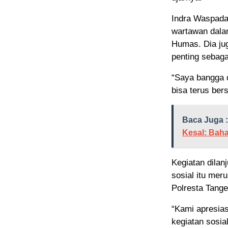
Indra Waspada 
wartawan dala
Humas. Dia ju
penting sebagai
“Saya bangga 
bisa terus ber
Baca Juga :
Kesal: Bah
Kegiatan dilan
sosial itu mer
Polresta Tang
“Kami apresia
kegiatan sosi