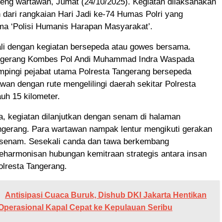
eng wartawan, Jumat (24/10/2025). Kegiatan dilaksanakan
 dari rangkaian Hari Jadi ke-74 Humas Polri yang
a ‘Polisi Humanis Harapan Masyarakat’.
ali dengan kegiatan bersepeda atau gowes bersama.
ngerang Kombes Pol Andi Muhammad Indra Waspada
mpingi pejabat utama Polresta Tangerang bersepeda
an dengan rute mengelilingi daerah sekitar Polresta
uh 15 kilometer.
, kegiatan dilanjutkan dengan senam di halaman
ngerang. Para wartawan nampak lentur mengikuti gerakan
ur senam. Sesekali canda dan tawa berkembang
harmonisan hubungan kemitraan strategis antara insan
olresta Tangerang.
Antisipasi Cuaca Buruk, Dishub DKI Jakarta Hentikan
Operasional Kapal Cepat ke Kepulauan Seribu