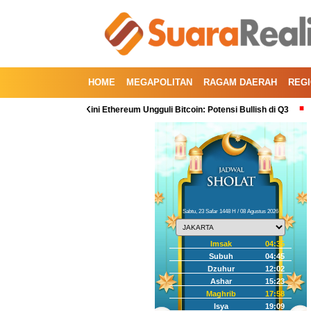
HOME
MEGAPOLITAN
RAGAM DAERAH
REG
tal Kedua, Kini Ethereum Ungguli Bitcoin: Potensi Bullish di Q3
Koreksi I
Sabtu, 23 Safar 1448 H / 08 Agustus 2026
Imsak
04:35
Subuh
04:45
Dzuhur
12:02
Ashar
15:23
Maghrib
17:58
Isya
19:09