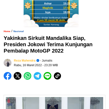
Ashar
15:23
Maghrib
17:58
Isya
19:09
Waktu sholat berikutnya dalam:
2 jam 59 menit 35 detik
Sumber: Kemenag
/
Home
Nasional
Yakinkan Sirkuit Mandalika Siap,
Presiden Jokowi Terima Kunjungan
Pembalap MotoGP 2022
Reza Mahendra
- Jurnalis
Rabu, 16 Maret 2022
- 23:20 WIB