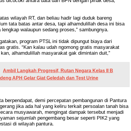
s dicocoki antara data dari BPN dengan pihak desa,”
atas wilayah RT, dan beliau hadir lagi duduk bareng
um tata batas antar desa, tapi alhamdulillah desa ini bisa
a lengkap walaupun sedang proses,” sambungnya.
atakan, program PTSL ini tidak dipungut biaya dari
as gratis. “Kan kalau udah ngomong gratis masyarakat
kan, alhamdulillah masyarakat gak dimintain duit,”
Ambil Langkah Progresif, Rutan Negara Kelas II B
deng APH Gelar Giat Geledah dan Test Urine
urta berpendapat, demi percepatan pembangunan di Pantura
erang jika ada hal yang keliru terkait persoalan tanah bisa
 secara musyawarah, mengingat dampak tersebut menjadi
nyaman sejumlah pengembang besar seperti PIK2 yang
stasi di wilayah pantura.