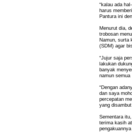
“kalau ada hal
harus memberi
Pantura ini de
Menurut dia, 
trobosan menuj
Namun, surta k
(SDM) agar bi
“Jujur saja per
lakukan dukung
banyak menyera
namun semua i
“Dengan adanya
dan saya mohon
percepatan mem
yang disambut 
Sementara itu
terima kasih a
pengakuannya 