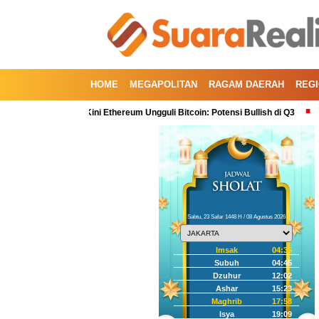
HOME
MEGAPOLITAN
RAGAM DAERAH
REG
rtal Kedua, Kini Ethereum Ungguli Bitcoin: Potensi Bullish di Q3
Koreksi 
Sabtu, 23 Safar 1448 H / 08 Agustus 2026
Imsak
04:35
Subuh
04:45
Dzuhur
12:02
Ashar
15:23
Maghrib
17:58
Isya
19:09