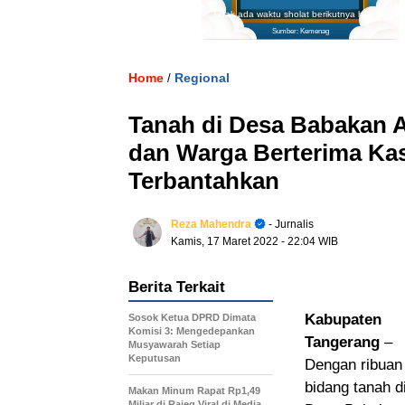
Tidak ada waktu sholat berikutnya hari ini.
Sumber: Kemenag
Home
Regional
/
Tanah di Desa Babakan A
dan Warga Berterima Kas
Terbantahkan
Reza Mahendra
- Jurnalis
Kamis, 17 Maret 2022
- 22:04 WIB
Berita Terkait
Kabupaten
Sosok Ketua DPRD Dimata
Komisi 3: Mengedepankan
Tangerang
–
Musyawarah Setiap
Keputusan
Dengan ribuan
bidang tanah d
Makan Minum Rapat Rp1,49
Miliar di Rajeg Viral di Media