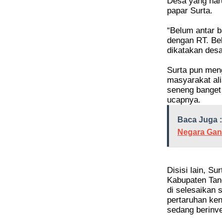
Desa yang haru
papar Surta.
“Belum antar b
dengan RT. Bel
dikatakan des
Surta pun meng
masyarakat ali
seneng banget 
ucapnya.
Baca Juga :
Negara Gan
Disisi lain, S
Kabupaten Tang
di selesaikan
pertaruhan ke
sedang berinve