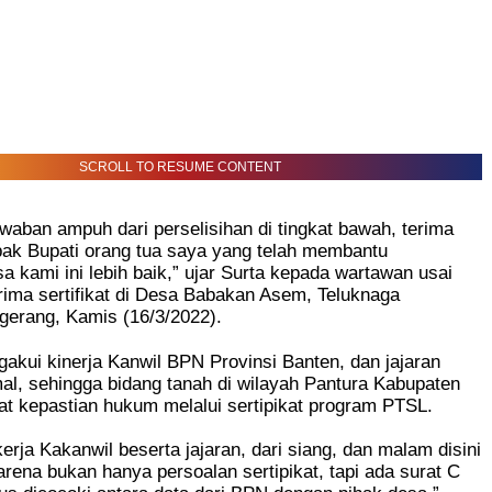
SCROLL TO RESUME CONTENT
jawaban ampuh dari perselisihan di tingkat bawah, terima
pak Bupati orang tua saya yang telah membantu
 kami ini lebih baik,” ujar Surta kepada wartawan usai
rima sertifikat di Desa Babakan Asem, Teluknaga
gerang, Kamis (16/3/2022).
akui kinerja Kanwil BPN Provinsi Banten, dan jajaran
l, sehingga bidang tanah di wilayah Pantura Kabupaten
t kepastian hukum melalui sertipikat program PTSL.
 kerja Kakanwil beserta jajaran, dari siang, dan malam disini
Karena bukan hanya persoalan sertipikat, tapi ada surat C