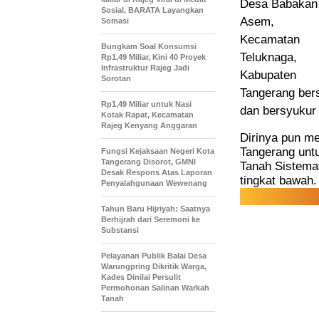
Desa Babakan
Sosial, BARATA Layangkan
Asem,
Somasi
Kecamatan
Bungkam Soal Konsumsi
Teluknaga,
Rp1,49 Miliar, Kini 40 Proyek
Infrastruktur Rajeg Jadi
Kabupaten
Sorotan
Tangerang bers
Rp1,49 Miliar untuk Nasi
dan bersyukur 
Kotak Rapat, Kecamatan
Rajeg Kenyang Anggaran
Dirinya pun me
Tangerang untu
Fungsi Kejaksaan Negeri Kota
Tangerang Disorot, GMNI
Tanah Sistema
Desak Respons Atas Laporan
tingkat bawah.
Penyalahgunaan Wewenang
Tahun Baru Hijriyah: Saatnya
Berhijrah dari Seremoni ke
Substansi
Pelayanan Publik Balai Desa
Warungpring Dikritik Warga,
Kades Dinilai Persulit
Permohonan Salinan Warkah
Tanah