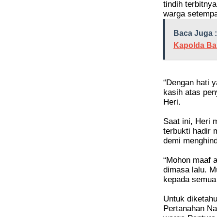
tindih terbitn
warga setempa
Baca Juga :
Kapolda Bal
“Dengan hati y
kasih atas peny
Heri.
Saat ini, Heri
terbukti hadir
demi menghinda
“Mohon maaf at
dimasa lalu. 
kepada semua 
Untuk diketahu
Pertanahan Na