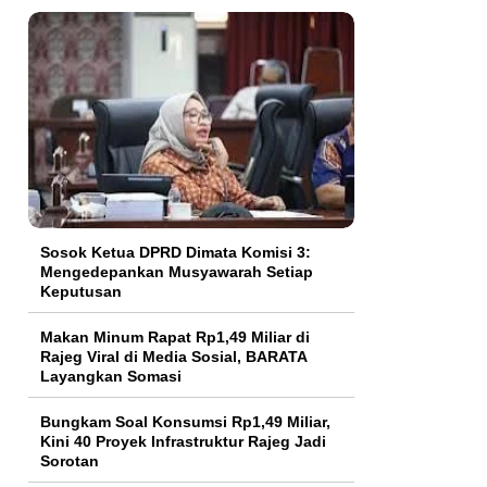
Sosok Ketua DPRD Dimata Komisi 3:
Mengedepankan Musyawarah Setiap
Keputusan
Makan Minum Rapat Rp1,49 Miliar di
Rajeg Viral di Media Sosial, BARATA
Layangkan Somasi
Bungkam Soal Konsumsi Rp1,49 Miliar,
Kini 40 Proyek Infrastruktur Rajeg Jadi
Sorotan