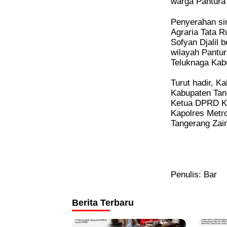
warga Pantura
Penyerahan sim
Agraria Tata 
Sofyan Djalil
wilayah Pant
Teluknaga Kab
Turut hadir, K
Kabupaten Tan
Ketua DPRD Ka
Kapolres Metr
Tangerang Zain
Penulis: Bar
Berita Terbaru