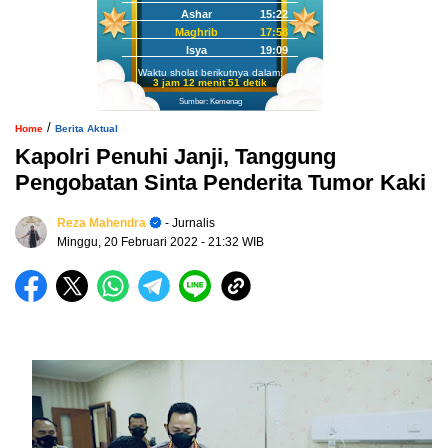
Ashar
15:22
Maghrib
17:58
Isya
19:09
Waktu sholat berikutnya dalam:
3 jam 12 menit 50 detik
Sumber: Kemenag
/
Home
Berita Aktual
Kapolri Penuhi Janji, Tanggung
Pengobatan Sinta Penderita Tumor Kaki
Reza Mahendra
- Jurnalis
Minggu, 20 Februari 2022
- 21:32 WIB