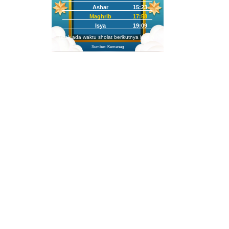
Ashar
15:23
Maghrib
17:58
Isya
19:09
Tidak ada waktu sholat berikutnya hari ini.
Sumber: Kemenag