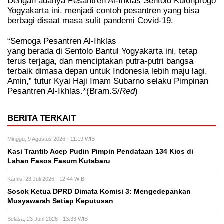
Dengan adanya Pesantren Al-Ihklas Sentolo Kulonprogo
Yogyakarta ini, menjadi contoh pesantren yang bisa
berbagi disaat masa sulit pandemi Covid-19.
“Semoga Pesantren Al-Ihklas
yang berada di Sentolo Bantul Yogyakarta ini, tetap
terus terjaga, dan menciptakan putra-putri bangsa
terbaik dimasa depan untuk Indonesia lebih maju lagi.
Amin,” tutur Kyai Haji Imam Subarno selaku Pimpinan
Pesantren Al-Ikhlas.*(Bram.S/
Red
)
BERITA TERKAIT
Minggu, 9 Agustus 2026 - 11:19 WIB
Kasi Trantib Acep Pudin Pimpin Pendataan 134 Kios di
Lahan Fasos Fasum Kutabaru
Kamis, 23 Juli 2026 - 12:44 WIB
Sosok Ketua DPRD Dimata Komisi 3: Mengedepankan
Musyawarah Setiap Keputusan
Selasa, 23 Juni 2026 - 13:33 WIB