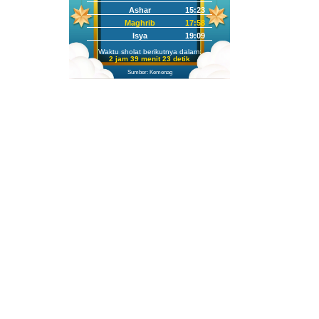
Ashar
15:23
Maghrib
17:58
Isya
19:09
Waktu sholat berikutnya dalam:
2 jam 39 menit 22 detik
Sumber: Kemenag