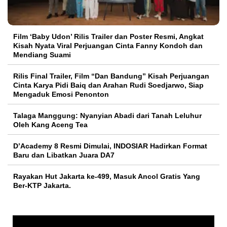
Film ‘Baby Udon’ Rilis Trailer dan Poster Resmi, Angkat
Kisah Nyata Viral Perjuangan Cinta Fanny Kondoh dan
Mendiang Suami
Rilis Final Trailer, Film “Dan Bandung” Kisah Perjuangan
Cinta Karya Pidi Baiq dan Arahan Rudi Soedjarwo, Siap
Mengaduk Emosi Penonton
Talaga Manggung: Nyanyian Abadi dari Tanah Leluhur
Oleh Kang Aceng Tea
D’Academy 8 Resmi Dimulai, INDOSIAR Hadirkan Format
Baru dan Libatkan Juara DA7
Rayakan Hut Jakarta ke-499, Masuk Ancol Gratis Yang
Ber-KTP Jakarta.