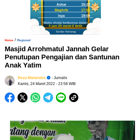
Ashar
15:23
Maghrib
17:58
Isya
19:09
Waktu sholat berikutnya dalam:
3 jam 20 menit 5 detik
Sumber: Kemenag
/
Home
Regional
Masjid Arrohmatul Jannah Gelar
Penutupan Pengajian dan Santunan
Anak Yatim
Reza Mahendra
- Jurnalis
Kamis, 24 Maret 2022
- 23:58 WIB