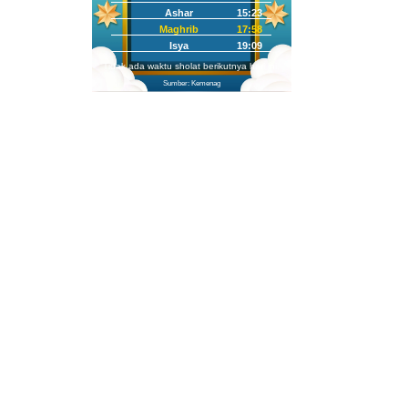
Ashar
15:23
Maghrib
17:58
Isya
19:09
Tidak ada waktu sholat berikutnya hari ini.
Sumber: Kemenag