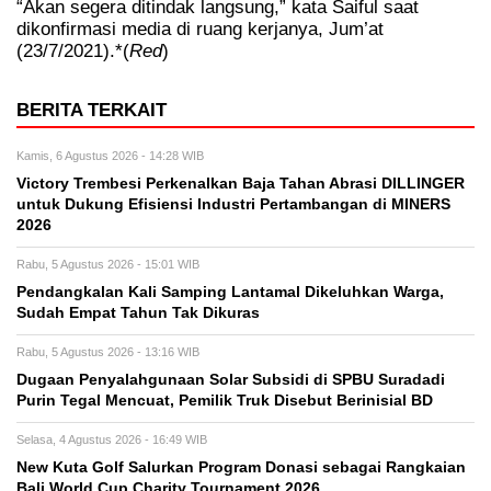
“Akan segera ditindak langsung,” kata Saiful saat
dikonfirmasi media di ruang kerjanya, Jum’at
(23/7/2021).*(
Red
)
BERITA TERKAIT
Kamis, 6 Agustus 2026 - 14:28 WIB
Victory Trembesi Perkenalkan Baja Tahan Abrasi DILLINGER
untuk Dukung Efisiensi Industri Pertambangan di MINERS
2026
Rabu, 5 Agustus 2026 - 15:01 WIB
Pendangkalan Kali Samping Lantamal Dikeluhkan Warga,
Sudah Empat Tahun Tak Dikuras
Rabu, 5 Agustus 2026 - 13:16 WIB
‎Dugaan Penyalahgunaan Solar Subsidi di SPBU Suradadi
Purin Tegal Mencuat, Pemilik Truk Disebut Berinisial BD
Selasa, 4 Agustus 2026 - 16:49 WIB
New Kuta Golf Salurkan Program Donasi sebagai Rangkaian
Bali World Cup Charity Tournament 2026