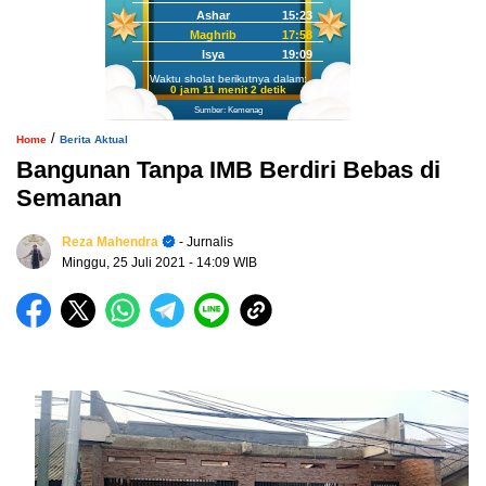
Ashar
15:23
Maghrib
17:58
Isya
19:09
Waktu sholat berikutnya dalam:
0 jam 11 menit 1 detik
Sumber: Kemenag
/
Home
Berita Aktual
Bangunan Tanpa IMB Berdiri Bebas di
Semanan
Reza Mahendra
- Jurnalis
Minggu, 25 Juli 2021
- 14:09 WIB