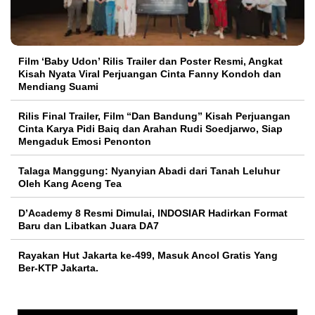
Film ‘Baby Udon’ Rilis Trailer dan Poster Resmi, Angkat
Kisah Nyata Viral Perjuangan Cinta Fanny Kondoh dan
Mendiang Suami
Rilis Final Trailer, Film “Dan Bandung” Kisah Perjuangan
Cinta Karya Pidi Baiq dan Arahan Rudi Soedjarwo, Siap
Mengaduk Emosi Penonton
Talaga Manggung: Nyanyian Abadi dari Tanah Leluhur
Oleh Kang Aceng Tea
D’Academy 8 Resmi Dimulai, INDOSIAR Hadirkan Format
Baru dan Libatkan Juara DA7
Rayakan Hut Jakarta ke-499, Masuk Ancol Gratis Yang
Ber-KTP Jakarta.