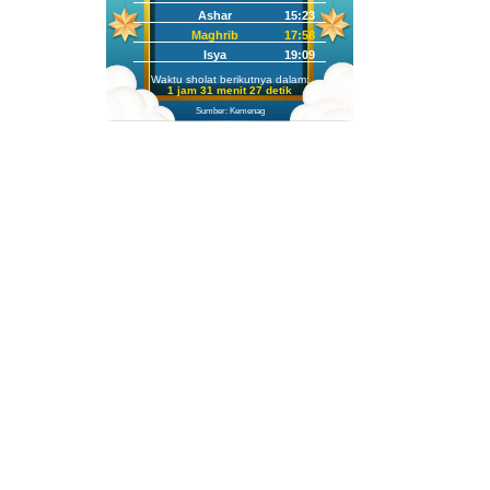
Ashar
15:23
Maghrib
17:58
Isya
19:09
Waktu sholat berikutnya dalam:
1 jam 31 menit 25 detik
Sumber: Kemenag