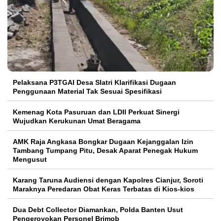
Pelaksana P3TGAI Desa Slatri Klarifikasi Dugaan
Penggunaan Material Tak Sesuai Spesifikasi
Kemenag Kota Pasuruan dan LDII Perkuat Sinergi
Wujudkan Kerukunan Umat Beragama
AMK Raja Angkasa Bongkar Dugaan Kejanggalan Izin
Tambang Tumpang Pitu, Desak Aparat Penegak Hukum
Mengusut
Karang Taruna Audiensi dengan Kapolres Cianjur, Soroti
Maraknya Peredaran Obat Keras Terbatas di Kios-kios
Dua Debt Collector Diamankan, Polda Banten Usut
Pengeroyokan Personel Brimob