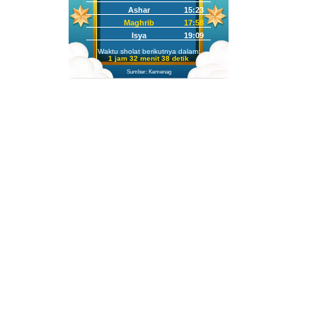
Ashar
15:23
Maghrib
17:58
Isya
19:09
Waktu sholat berikutnya dalam:
1 jam 32 menit 36 detik
Sumber: Kemenag