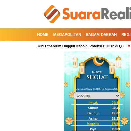
HOME
MEGAPOLITAN
RAGAM DAERAH
REG
artal Kedua, Kini Ethereum Ungguli Bitcoin: Potensi Bullish di Q3
Koreksi
Jum'at, 22 Safar 1448 H / 07 Agustus 2026
Imsak
04:35
Subuh
04:45
Dzuhur
12:02
Ashar
15:23
Maghrib
17:58
Isya
19:09