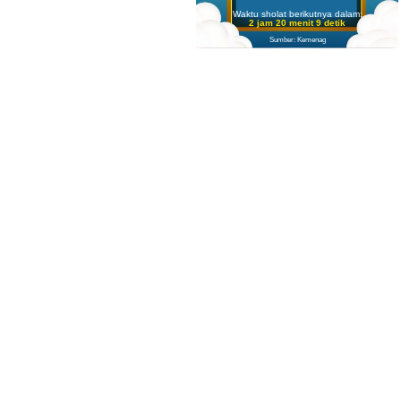
Waktu sholat berikutnya dalam:
2 jam 20 menit 7 detik
Sumber: Kemenag