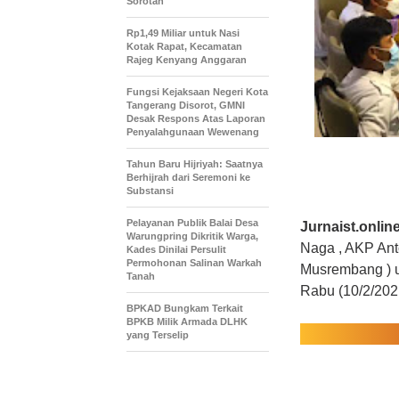
Sorotan
Rp1,49 Miliar untuk Nasi
Kotak Rapat, Kecamatan
Rajeg Kenyang Anggaran
Fungsi Kejaksaan Negeri Kota
Tangerang Disorot, GMNI
Desak Respons Atas Laporan
Penyalahgunaan Wewenang
Tahun Baru Hijriyah: Saatnya
Berhijrah dari Seremoni ke
Substansi
Pelayanan Publik Balai Desa
Jurnaist.onl
Warungpring Dikritik Warga,
Naga , AKP An
Kades Dinilai Persulit
Permohonan Salinan Warkah
Musrembang ) 
Tanah
Rabu (10/2/202
BPKAD Bungkam Terkait
BPKB Milik Armada DLHK
yang Terselip