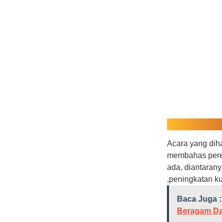
Acara yang diha
membahas pere
ada, diantaran
,peningkatan ku
Baca Juga :
Beragam Da