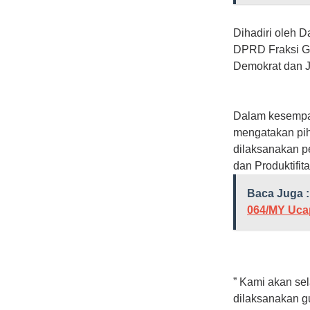
Dihadiri oleh 
DPRD Fraksi Ge
Demokrat dan J
Dalam kesempat
mengatakan pi
dilaksanakan p
dan Produktifit
Baca Juga :
064/MY Uca
” Kami akan se
dilaksanakan g