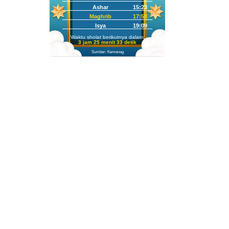
Ashar
15:23
Maghrib
17:58
Isya
19:09
Waktu sholat berikutnya dalam:
3 jam 25 menit 32 detik
Sumber: Kemenag