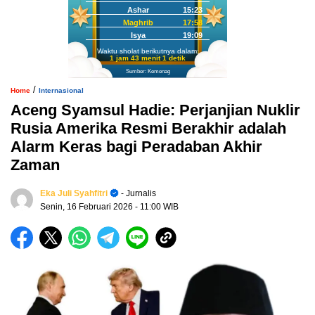
Ashar
15:23
Maghrib
17:58
Isya
19:09
Waktu sholat berikutnya dalam:
1 jam 43 menit 0 detik
Sumber: Kemenag
/
Home
Internasional
Aceng Syamsul Hadie: Perjanjian Nuklir
Rusia Amerika Resmi Berakhir adalah
Alarm Keras bagi Peradaban Akhir
Zaman
Eka Juli Syahfitri
- Jurnalis
Senin, 16 Februari 2026
- 11:00 WIB