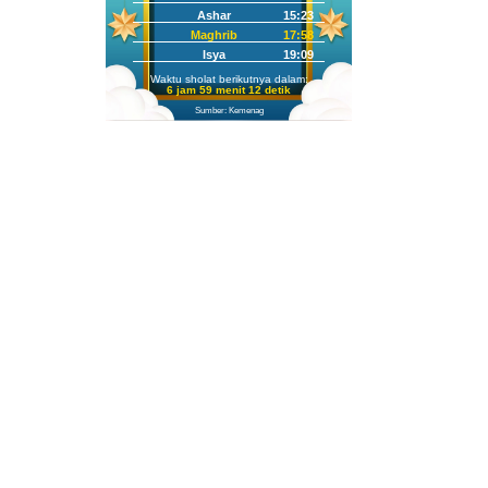
Ashar
15:23
Maghrib
17:58
Isya
19:09
Waktu sholat berikutnya dalam:
6 jam 59 menit 10 detik
Sumber: Kemenag