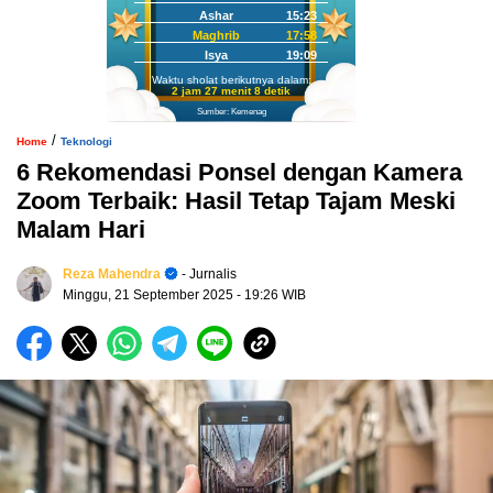
Ashar
15:23
Maghrib
17:58
Isya
19:09
Waktu sholat berikutnya dalam:
2 jam 27 menit 7 detik
Sumber: Kemenag
/
Home
Teknologi
6 Rekomendasi Ponsel dengan Kamera
Zoom Terbaik: Hasil Tetap Tajam Meski
Malam Hari
Reza Mahendra
- Jurnalis
Minggu, 21 September 2025
- 19:26 WIB