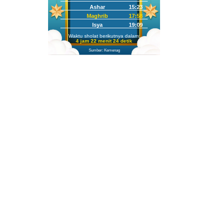
Ashar
15:23
Maghrib
17:58
Isya
19:09
Waktu sholat berikutnya dalam:
4 jam 22 menit 23 detik
Sumber: Kemenag