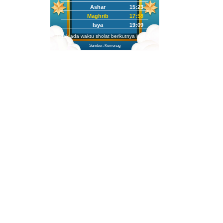
Ashar
15:23
Maghrib
17:58
Isya
19:09
Tidak ada waktu sholat berikutnya hari ini.
Sumber: Kemenag