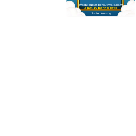
Waktu sholat berikutnya dalam:
2 jam 16 menit 4 detik
Sumber: Kemenag