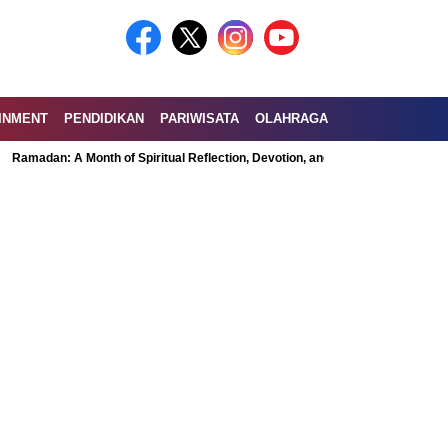
INMENT
PENDIDIKAN
PARIWISATA
OLAHRAGA
: A Month of Spiritual Reflection, Devotion, and Charity
Exploring the Nu