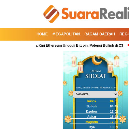
HOME
MEGAPOLITAN
RAGAM DAERAH
REG
uartal Kedua, Kini Ethereum Ungguli Bitcoin: Potensi Bullish di Q3
Korek
Sabtu, 23 Safar 1448 H / 08 Agustus 2026
Imsak
04:35
Subuh
04:45
Dzuhur
12:02
Ashar
15:23
Maghrib
17:58
Isya
19:09