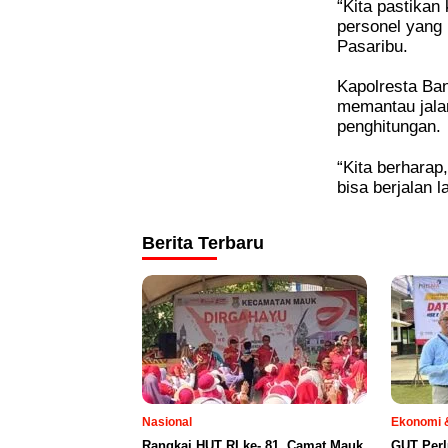
“Kita pastika
personel yang
Pasaribu.
Kapolresta Ba
memantau jala
penghitungan.
“Kita berhara
bisa berjalan 
Berita Terbaru
Nasional
Ekonomi &
Rangkai HUT RI ke- 81, Camat Mauk
GUT Perl