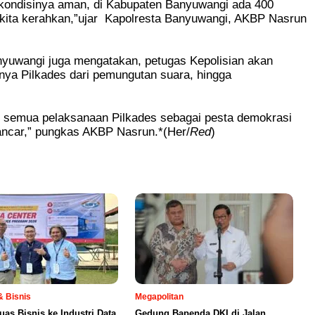
n kondisinya aman, di Kabupaten Banyuwangi ada 400
 kita kerahkan,”ujar Kapolresta Banyuwangi, AKBP Nasrun
nyuwangi juga mengatakan, petugas Kepolisian akan
nya Pilkades dari pemungutan suara, hingga
p, semua pelaksanaan Pilkades sebagai pesta demokrasi
lancar,” pungkas AKBP Nasrun.*(Her/
Red
)
 Bisnis
Megapolitan
uas Bisnis ke Industri Data
Gedung Bapenda DKI di Jalan