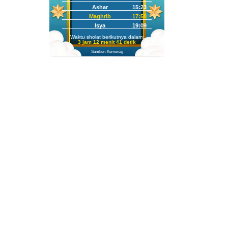
Ashar
15:23
Maghrib
17:58
Isya
19:09
Waktu sholat berikutnya dalam:
3 jam 12 menit 40 detik
Sumber: Kemenag