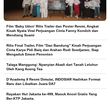
Film ‘Baby Udon’ Rilis Trailer dan Poster Resmi, Angkat
Kisah Nyata Viral Perjuangan Cinta Fanny Kondoh dan
Mendiang Suami
Rilis Final Trailer, Film “Dan Bandung” Kisah Perjuangan
Cinta Karya Pidi Baiq dan Arahan Rudi Soedjarwo, Siap
Mengaduk Emosi Penonton
Talaga Manggung: Nyanyian Abadi dari Tanah Leluhur
Oleh Kang Aceng Tea
D’Academy 8 Resmi Dimulai, INDOSIAR Hadirkan Format
Baru dan Libatkan Juara DA7
Rayakan Hut Jakarta ke-499, Masuk Ancol Gratis Yang
Ber-KTP Jakarta.